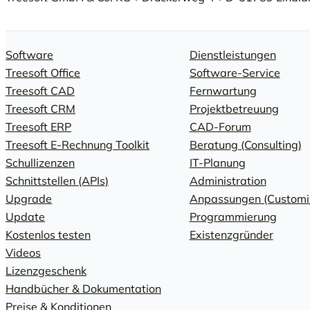
Software
Dienstleistungen
Treesoft Office
Software-Service
Treesoft CAD
Fernwartung
Treesoft CRM
Projektbetreuung
Treesoft ERP
CAD-Forum
Treesoft E-Rechnung Toolkit
Beratung (Consulting)
Schullizenzen
IT-Planung
Schnittstellen (APIs)
Administration
Upgrade
Anpassungen (Customi
Update
Programmierung
Kostenlos testen
Existenzgründer
Videos
Lizenzgeschenk
Handbücher & Dokumentation
Preise & Konditionen