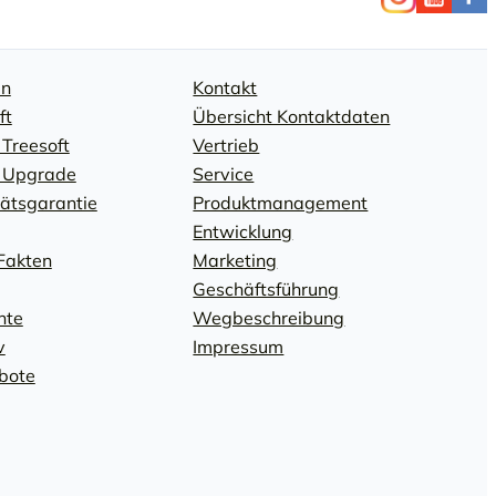
en
Kontakt
ft
Übersicht Kontaktdaten
 Treesoft
Vertrieb
: Upgrade
Service
tätsgarantie
Produktmanagement
Entwicklung
Fakten
Marketing
Geschäftsführung
hte
Wegbeschreibung
v
Impressum
bote