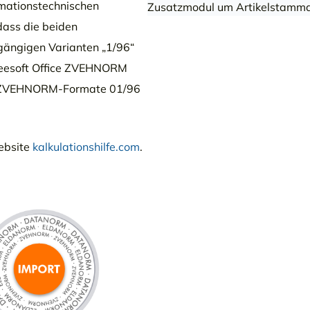
ormationstechnischen
Zusatzmodul um Artikelstammd
dass die beiden
ängigen Varianten „1/96“
Treesoft Office ZVEHNORM
die ZVEHNORM-Formate 01/96
ebsite
kalkulationshilfe.com
.