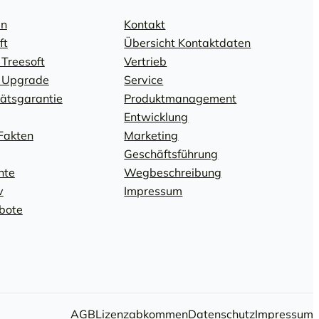
en
Kontakt
ft
Übersicht Kontaktdaten
 Treesoft
Vertrieb
: Upgrade
Service
tätsgarantie
Produktmanagement
Entwicklung
Fakten
Marketing
Geschäftsführung
hte
Wegbeschreibung
v
Impressum
bote
AGB
Lizenzabkommen
Datenschutz
Impressum