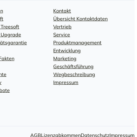
en
Kontakt
ft
Übersicht Kontaktdaten
 Treesoft
Vertrieb
: Upgrade
Service
tätsgarantie
Produktmanagement
Entwicklung
Fakten
Marketing
Geschäftsführung
hte
Wegbeschreibung
v
Impressum
bote
AGB
Lizenzabkommen
Datenschutz
Impressum